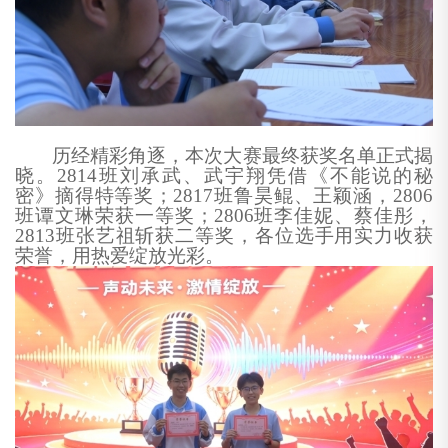
历经精彩角逐，本次大赛最终获奖名单正式揭
晓。
2814
班刘承武、武宇翔凭借《不能说的秘
密》摘得特等奖；
2817
班鲁昊鲲、王颖涵，
2806
班谭文琳荣获一等奖；
2806
班李佳妮、蔡佳彤，
2813
班张艺祖斩获二等奖，各位选手用实力收获
荣誉，用热爱绽放光彩。