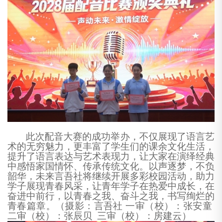
此次配音大赛的成功举办，不仅展现了语言艺
术的无穷魅力，更丰富了学生们的课余文化生活，
提升了语言表达与艺术表现力，让大家在演绎经典
中感悟家国情怀、传承传统文化。以声逐梦，不负
韶华，未来言吾社将继续开展多彩校园活动，助力
学子展现青春风采，让青年学子在热爱中成长，在
奋进中前行，以青春之我、奋斗之我，书写绚烂的
青春篇章。（摄影：言吾社
一审（校）：张安童
二审（校）：张辰贝
三审（校）：房建云）