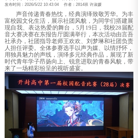
发布时间：2026/5/22 10:43:04 作者：2814班 许淑媛
声音传递青春热忱，经典演绎致敬芳华。为丰
富校园文化生活，展示社团风貌，为同学们搭建展
现自我、表达热爱的舞台，
5
月
19
日，我校
28
届配
音大赛决赛在东报告厅圆满举行，本次活动由
言吾
社承办，社团指导老师王欢欢、刘梦琳和社团负责
人担任评委。全体参赛选手以声为媒、以情抒怀，
用独具魅力的声线，演绎多元经典作品，展现了新
时代青年学子昂扬向上、锐意进取的青春风貌，带
来了一场精彩纷呈的视听盛宴。