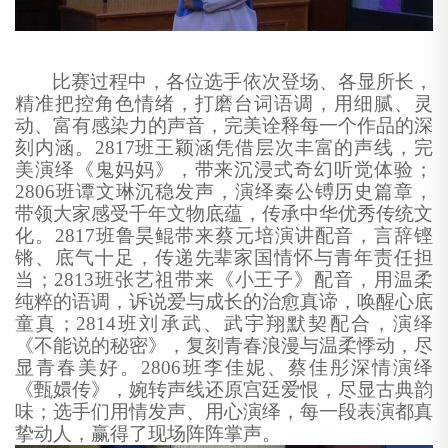
比赛过程中，各位选手依次登场、各显所长，
精准把控角色情绪，打磨台词语调，用细腻、灵
动、富有感染力的声音，完美诠释每一个作品的深
刻内涵。
2817
班王颖涵凭借层次丰富的声线，完
美演绎《鬼妈妈》，带来沉浸式奇幻听觉体验；
2806
班谭文琳沉稳发声，演绎秦公镈历史篇章，
带领大家感受千年文物底蕴，传承中华优秀传统文
化。
2817
班鲁昊鲲带来蔡元培演讲配音，言辞铿
锵、底气十足，传递先辈家国情怀与青年责任担
当；
2813
班张艺祖带来《小王子》配音，用温柔
纯粹的语调，诉说爱与成长的治愈真谛，唤醒心底
童真；
2814
班刘承武、武宇翔默契配合，演绎
《不能说的秘密》，复刻青春浪漫与温柔悸动，尽
显青春美好。
2806
班李佳妮、蔡佳彤深情演绎
《甄嬛传》，婉转声线还原宫廷爱恨，尽显古典韵
味；选手们用情发声、用心演绎，每一段表演都真
挚动人，赢得了现场阵阵掌声。