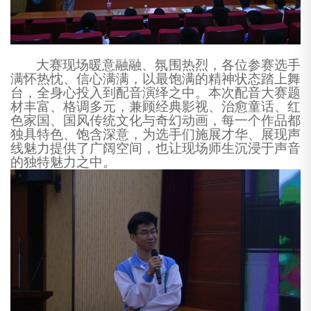
大赛现场暖意融融、氛围热烈，各位参赛选手
满怀热忱、信心满满，以最饱满的精神状态踏上舞
台，全身心投入到配音演绎之中。本次配音大赛题
材丰富、格调多元，兼顾经典影视、治愈童话、红
色家国、国风传统文化与奇幻动画，每一个作品都
独具特色、饱含深意，为选手们施展才华、展现声
线魅力提供了广阔空间，也让现场师生沉浸于声音
的独特魅力之中。