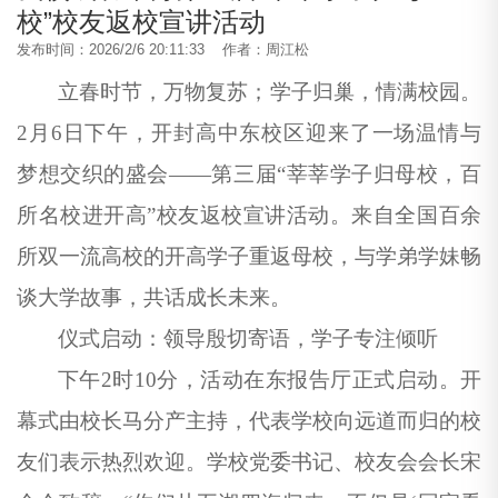
校”校友返校宣讲活动
发布时间：2026/2/6 20:11:33 作者：周江松
立春时节，万物复苏；学子归巢，情满校园。
2月6日下午，开封高中东校区迎来了一场温情与
梦想交织的盛会——第三届“莘莘学子归母校，百
所名校进开高”校友返校宣讲活动。来自
全国
百余
所双一流高校的开
高学子重返母校，与学弟学妹畅
谈大学故事，共话成长未来。
仪式启动：领导殷切寄语，学子专注倾听
下午
2时10分，活动在东报告厅正式启动。开
幕式由校长马分产主持，代表学校向远道而归的校
友们表示热烈欢迎。
学
校党委书记、校友会会长宋