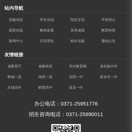
站内导航
党建动态
学生活动
招生交流
学校简介
德育在线
教师发展
高考成绩
教育科研
新闻中心
开高理念
校长信箱
通知公告
友情链接
省教育厅
省教研室
开封教育网
省实验中学
郸城一高
洛阳一高
安阳一中
新乡市一中
永城高中
鹤壁高中
浚县一中
办公电话：0371-25951776
招生咨询电话：0371-25990011