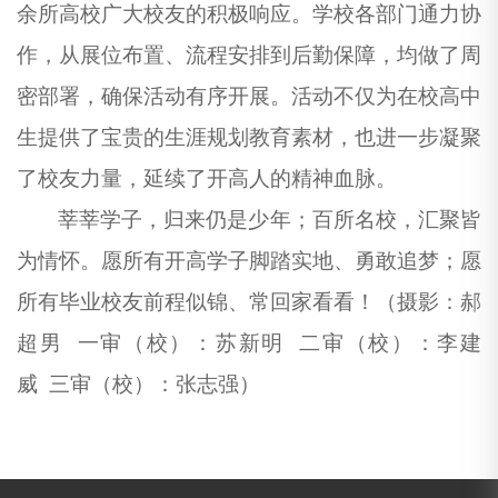
余所高校
广
大校友的积极响应。学校各部门通力协
作，从展位布置、流程安排到后勤保障，均做了周
密部署，确保活动有序开展。活动不仅为在校高中
生提供了宝贵的生涯
规划
教育素材，也进一步凝聚
了校友力量，延续了开高人的精神血脉。
莘莘学子，归来仍是少年；百所名校，汇聚皆
为情怀。愿所有开高学子脚踏实地、勇敢追梦；愿
所有毕业校友前程似锦、常回家看看！（摄影：
郝
超男
一审（校）：
苏新明
二审（校）：
李建
威
三审（校）：张志强）