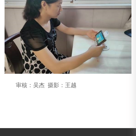
审核：吴杰
摄影：王越